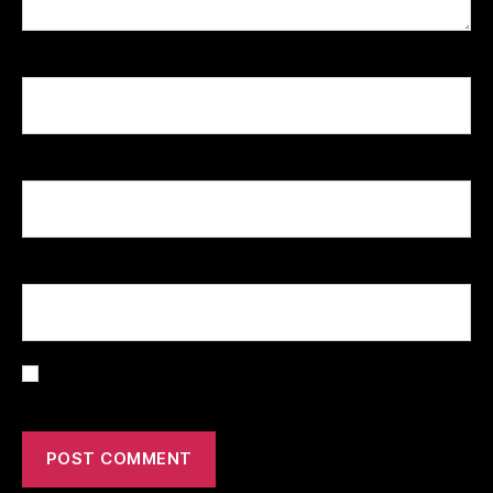
Name
*
Email
*
Website
Save my name, email, and website in this browser for the
next time I comment.