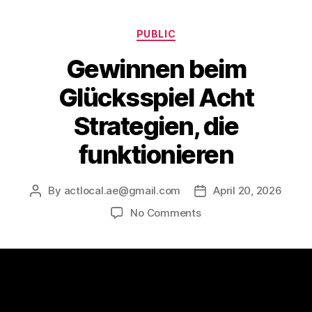
PUBLIC
Gewinnen beim
Glücksspiel Acht
Strategien, die
funktionieren
By
actlocal.ae@gmail.com
April 20, 2026
No Comments
Gewinnen beim Glücksspiel Acht Strategien,
die funktionieren