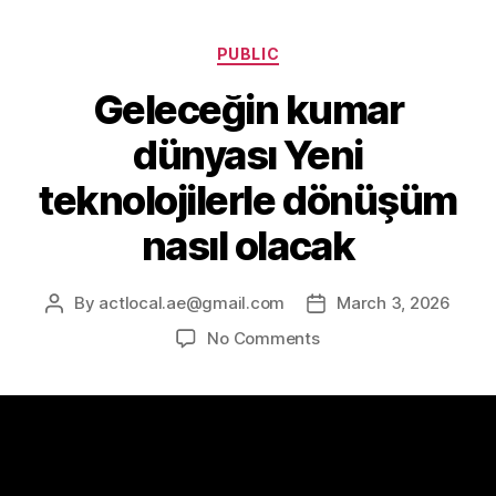
PUBLIC
Geleceğin kumar
dünyası Yeni
teknolojilerle dönüşüm
nasıl olacak
By
actlocal.ae@gmail.com
March 3, 2026
No Comments
Geleceğin kumar dünyası Yeni teknolojilerle
dönüşüm nasıl olacak