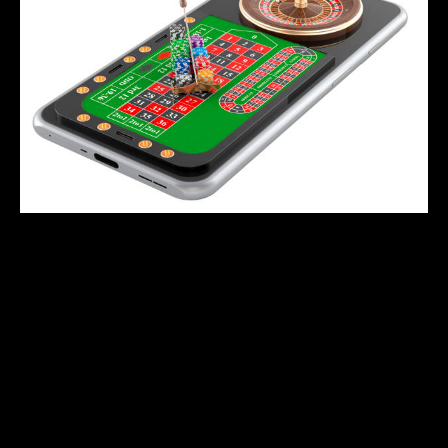
Online kumar siteleri, kullanıcı dostu
arayüzleri ve mobil uyumlulukları ile dikkat
çekiyor. Kullanıcılar, akıllı telefonları veya
tabletleri üzerinden kolayca oyunlara
erişebiliyor. Bu durum, hem genç nesil hem de
daha yaşlı bireyler için kumar oynamayı daha
cazip hale getiriyor.