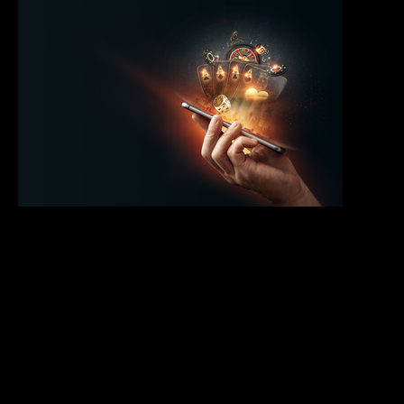
Web Sitemizin Amacı
Web sitemiz, kumar endüstrisindeki
gelişmeleri takip etmek isteyen kullanıcılar
için bir bilgi kaynağı olmayı amaçlamaktadır.
Kullanıcılar, yeni teknolojiler ve trendler
hakkında güncel bilgilere ulaşabilirler.