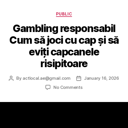
PUBLIC
Gambling responsabil
Cum să joci cu cap și să
eviți capcanele
risipitoare
By
actlocal.ae@gmail.com
January 16, 2026
No Comments
Gambling responsabil Cum să joci cu cap și să
eviți capcanele risipitoare