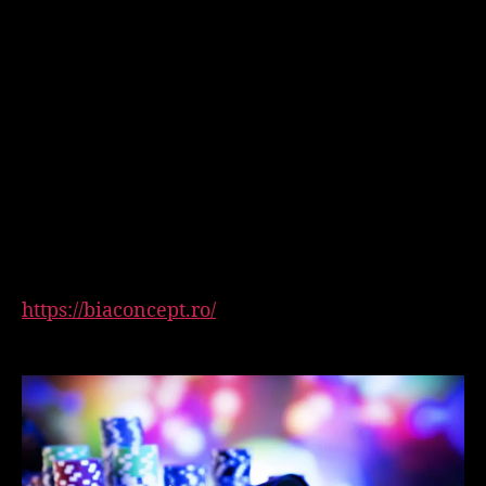
Importanța jocului responsabil
Jocul responsabil este esențial pentru a avea o
experiență plăcută și sigură în cadrul jocurilor
de noroc. Este important să recunoaștem că,
deși jocurile de noroc pot fi distractive, ele pot
duce și la probleme financiare și emoționale
dacă nu sunt gestionate corect. De exemplu, pe
site-ul nostru, oferim sfaturi utile, inclusiv
https://biaconcept.ro/
pentru a vă ghida în
deciziile dvs.