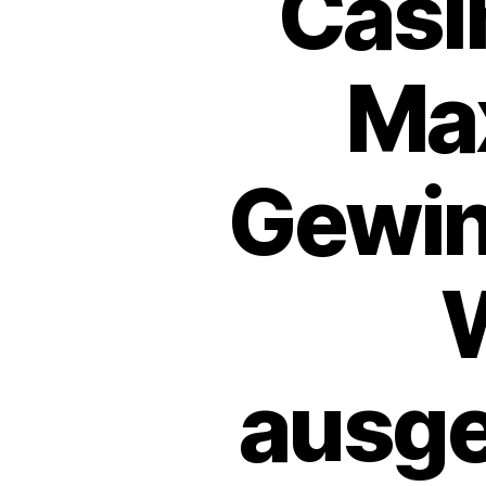
Casi
Max
Gewin
W
ausge