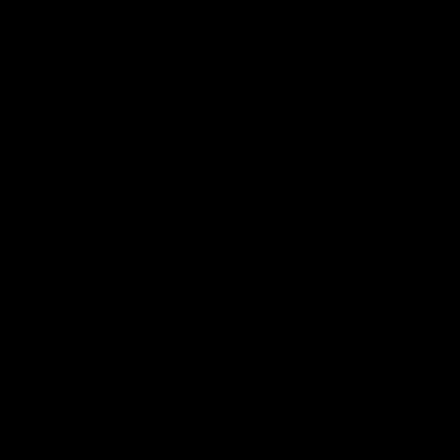
 und
sen.
s
el. Der
e oder