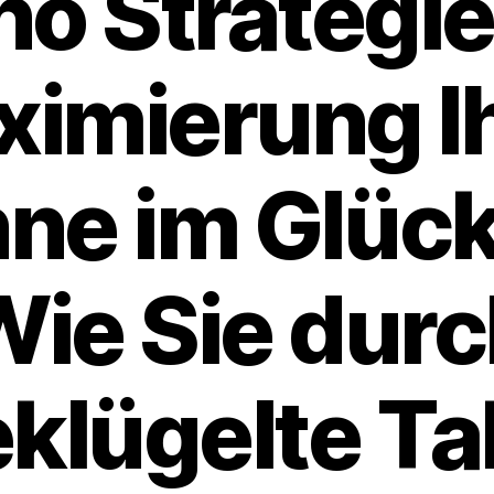
no Strategie
imierung I
ne im Glück
ie Sie dur
klügelte Ta