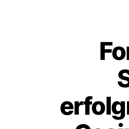
Fo
S
erfolg