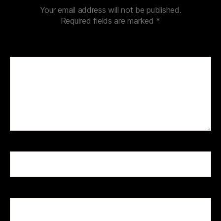
Your email address will not be published.
Required fields are marked
*
Comment
*
Name
*
Email
*