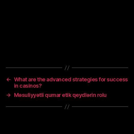
Casino Zet είναι η ιδανική επιλογή. Με πλούσιες
προσφορές και ένα πολυεπίπεδο πρόγραμμα
πιστότητας, οι παίκτες έχουν την ευκαιρία να
απολαύσουν το παιχνίδι και να κερδίσουν.
Εξερευνήστε το κόσμο του τζόγου σήμερα και
ανακαλύψτε τα μυστικά των διάσημων
τζογαδόρων!
←
What are the advanced strategies for success
in casinos?
→
Məsuliyyətli qumar etik qeydlərin rolu
Leave a Reply