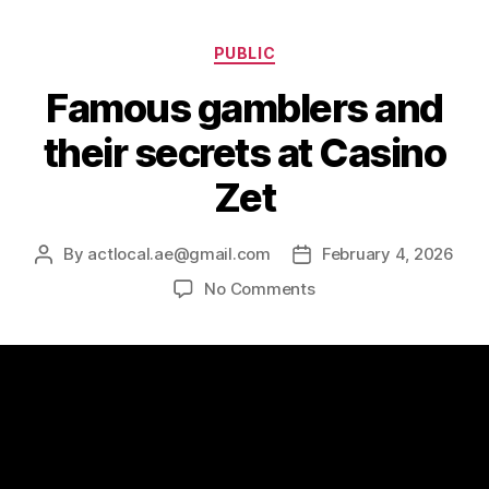
PUBLIC
Famous gamblers and
their secrets at Casino
Zet
By
actlocal.ae@gmail.com
February 4, 2026
No Comments
Famous gamblers and their secrets at Casino Zet
Η γοητεία του τζόγου