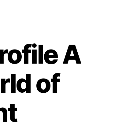
ofile A
rld of
nt