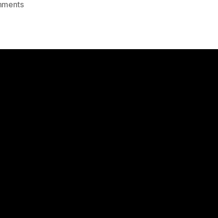
mments
φορες