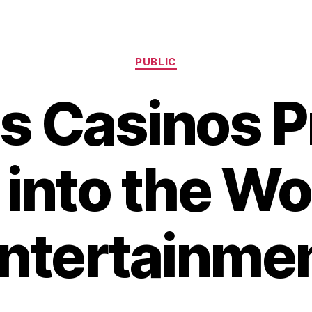
PUBLIC
 Casinos Pr
into the Wo
ntertainme