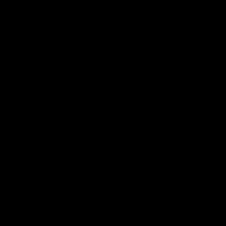
κτες να
ην
τήσει
er
ία από
ν
ήστες