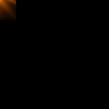
ς. Τα
ιεθνή
ε
τελή
μια
ακών