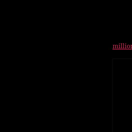
μορφές
διασκέ
χρόνια
παιχνι
την εμ
millio