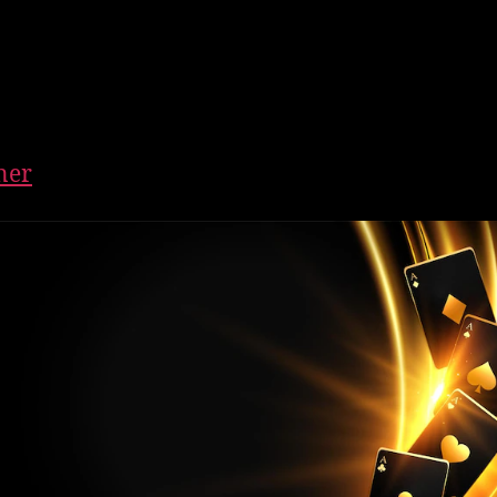
 τυχερών παιχνιδιών. Στην αρχαία Ρώμη, οι π
δαζαν με παιχνίδια τύχης, ενώ στα μεσαιωνι
 οι ταβέρνες και οι δημόσιοι χώροι έγιναν κέ
διού. Σήμερα, οι παίκτες μπορούν να απολαύ
πειρία της διασκέδασης και των προσφορών 
ner
μέσα από τη σύγχρονη τεχνολογία.