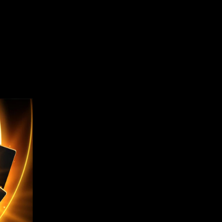
ολίτες
κά
ντρα
σουν
του