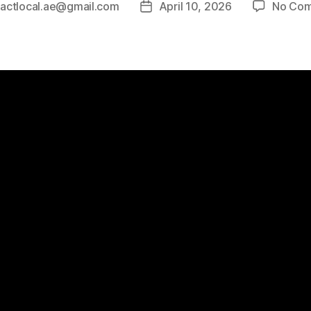
y
actlocal.ae@gmail.com
April 10, 2026
No Co
 Casinos Profile A Look into the World of
tainment
στορία των Καζίνο
ρία των καζίνο ξεκινά από τους αρχαίους
σμούς, όπου οι άνθρωποι συμμετείχαν σε διά