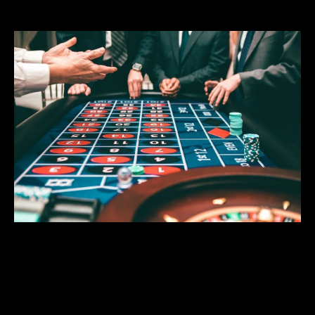
las expectativas.
La experiencia de Ecuabet
como plataforma de apuestas