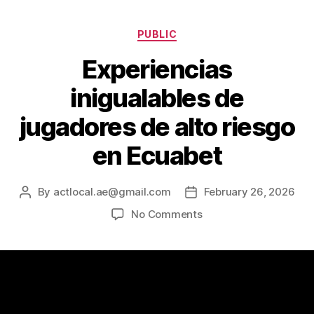
PUBLIC
Experiencias
inigualables de
jugadores de alto riesgo
en Ecuabet
By
actlocal.ae@gmail.com
February 26, 2026
No Comments
Experiencias inigualables de jugadores de alto
riesgo en Ecuabet