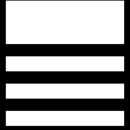
Name
*
Email
*
Website