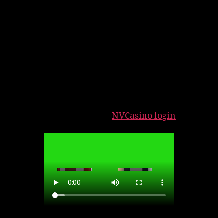
så meget om mental styrke som om held. At
udvikle en vindende mentalitet indebærer en
dyb forståelse af, hvordan dine følelser og
beslutninger påvirker din spiloplevelse. Det er
afgørende at lære at kontrollere impulser,
forblive rolig under pres og træffe rationelle
valg, selv når indsatsen er høj. En sådan tilgang
sikrer, at du spiller med klarhed og strategi, og
for at få adgang til de mange spilmuligheder
kan du benytte dig af en
NVCasino login
.