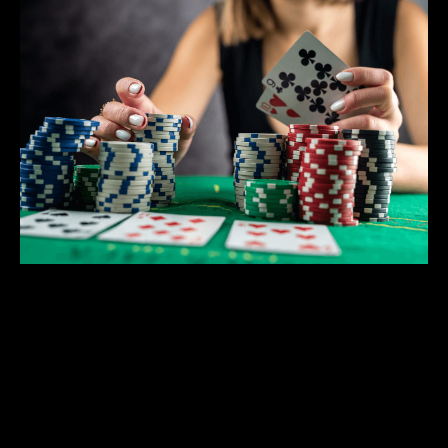
Darüber hinaus spiegeln Casinos häufig die
gesellschaftlichen Normen und Werte wider.
Sie sind Orte, an denen Status und Luxus zur
Schau gestellt werden können, was in vielen
Kulturen eine bedeutende Rolle spielt. Diese
gesellschaftliche Bedeutung wird sowohl in der