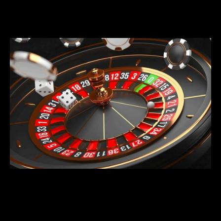
in der wirtschaftlichen Entwicklung vieler
Gemeinschaften.
LuckyGem Casino und seine
Rolle in der Online-Welt