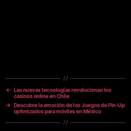
online costumam usar tecnologia de
criptografia avançada para proteger as
informações dos jogadores. Assim, os
apostadores podem desfrutar de uma
experiência de jogo segura e divertida. A
evolução dos cassinos online transforma a
maneira como as pessoas interagem com o
mundo das apostas, trazendo emoção e
aventura a um novo nível.
←
Las nuevas tecnologías revolucionan los
casinos online en Chile
→
Descubre la emoción de los Juegos de Pin-Up
optimizados para móviles en México