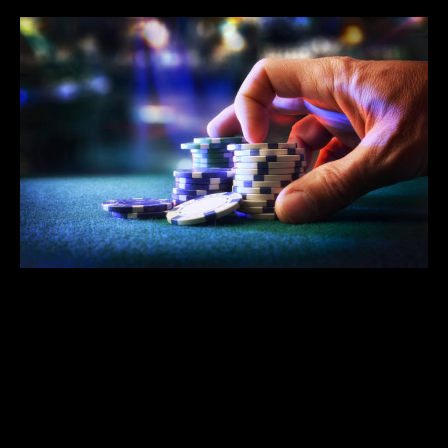
A vida noturna em Las Vegas também é um
atrativo à parte, com shows de renome mundial
e festas em boates que garantem uma
experiência inesquecível. Os apostadores
podem aproveitar as mesas de blackjack,
roletas e caça-níqueis, mas também têm a