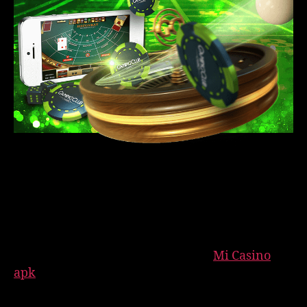
Introducción
En Bolivia, los juegos de casino en línea han ido
ganando popularidad en los últimos años. Una
de las opciones más destacadas es
Mi Casino
apk
, una plataforma que ofrece una amplia
variedad de juegos de casino, bonos atractivos y