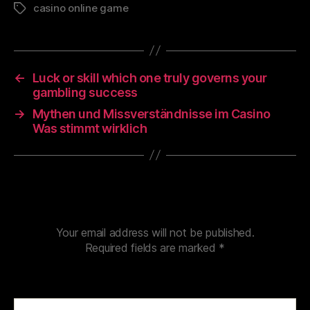
casino online game
←
Luck or skill which one truly governs your
gambling success
→
Mythen und Missverständnisse im Casino
Was stimmt wirklich
Leave a Reply
Your email address will not be published.
Required fields are marked
*
Comment
*