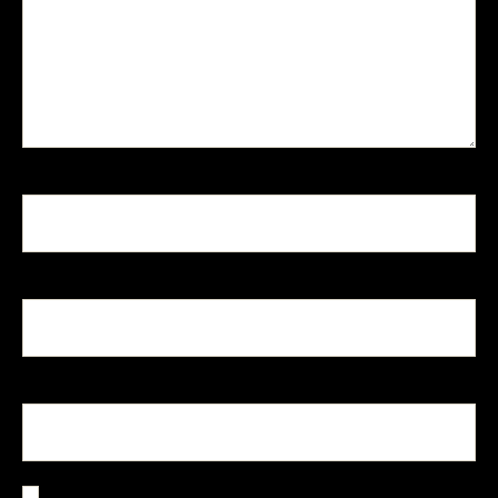
Name
*
Email
*
Website
Save my name, email, and website in this browser for the