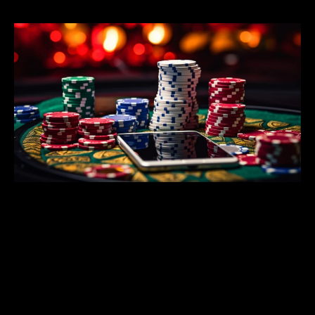
En effet, cela démystifie l’idée que le jeu
d’argent est un passe-temps élitiste.
Le jeu d’argent entraîne
systématiquement des pertes