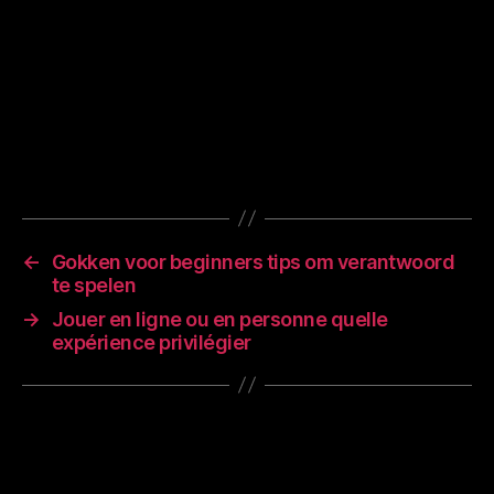
bonus de bienvenue de 100 % jusqu’à 500 €, et
des méthodes de paiement sécurisées, Bigclash
Casino se positionne comme un choix de
confiance. Inscrivez-vous facilement et plongez
dans un monde de divertissement où chaque
joueur peut s’épanouir en toute sécurité.
←
Gokken voor beginners tips om verantwoord
te spelen
→
Jouer en ligne ou en personne quelle
expérience privilégier
Leave a Reply