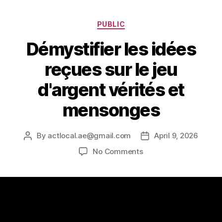
PUBLIC
Démystifier les idées
reçues sur le jeu
d'argent vérités et
mensonges
By
actlocal.ae@gmail.com
April 9, 2026
No Comments
Démystifier les idées reçues sur le jeu d'argent
vérités et mensonges