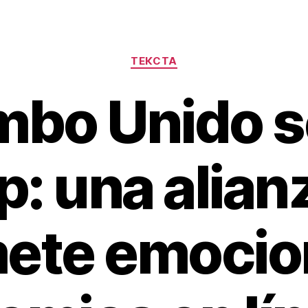
ТЕКСТА
bo Unido s
p: una alian
ete emocio