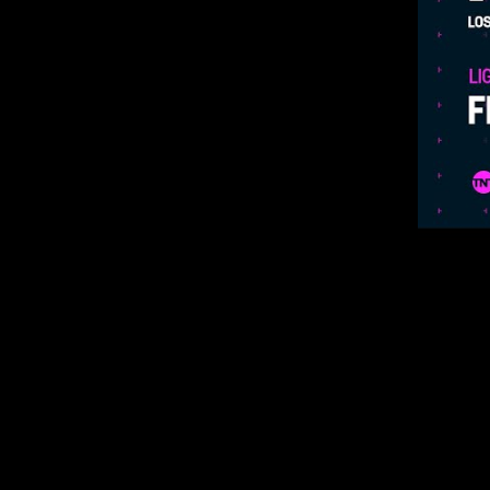
Co
nu