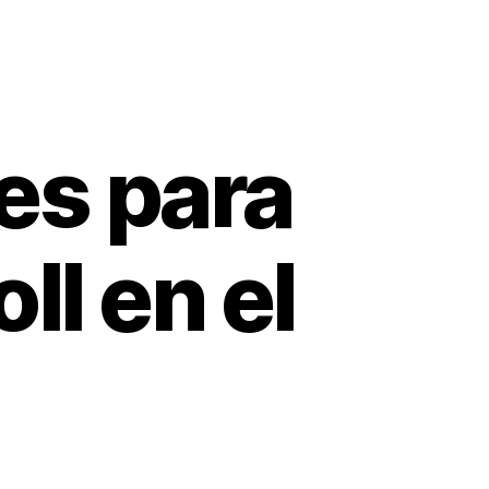
es para
ll en el