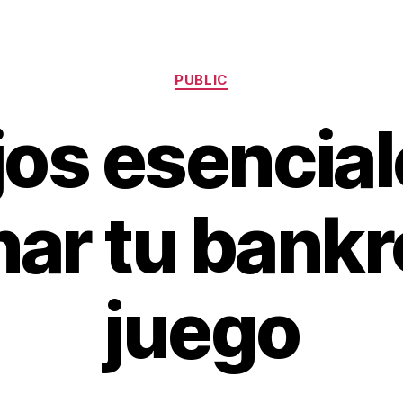
PUBLIC
os esencial
ar tu bankro
juego