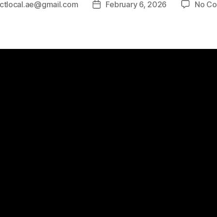
ctlocal.ae@gmail.com
February 6, 2026
No C
os efectivos para ganar en juegos de azar con
oBet
oce los juegos y sus reg
de comenzar a jugar en TopacioBet, es funda
arizarse con los diferentes tipos de juegos