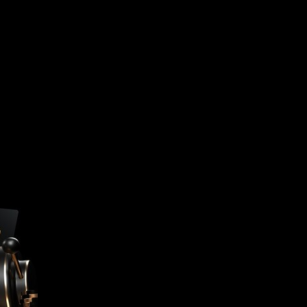
gar
ados a
frutar