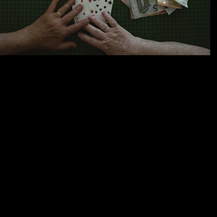
, algunos juegos de azar requieren estrategi
ficas para maximizar tus posibilidades de gan
emplo, en el blackjack, conocer cuándo pedir 
rse puede marcar la diferencia. Por ello, ded
 a investigar y practicar antes de jugar con d
tión del bankroll