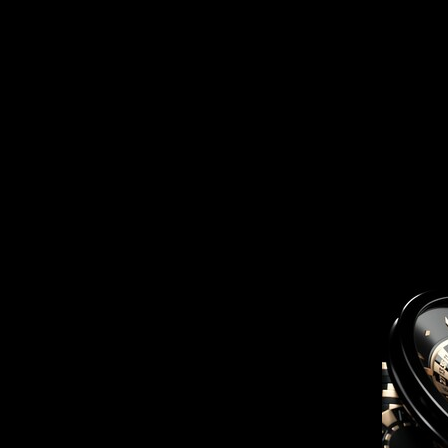
estas 
potenc
tanto 
Es imp
estas 
apuest
de una