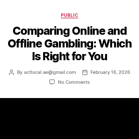
PUBLIC
Comparing Online and
Offline Gambling: Which
Is Right for You
By
actlocal.ae@gmail.com
February 16, 2026
No Comments
Comparing Online and Offline Gambling:
Which Is Right for You