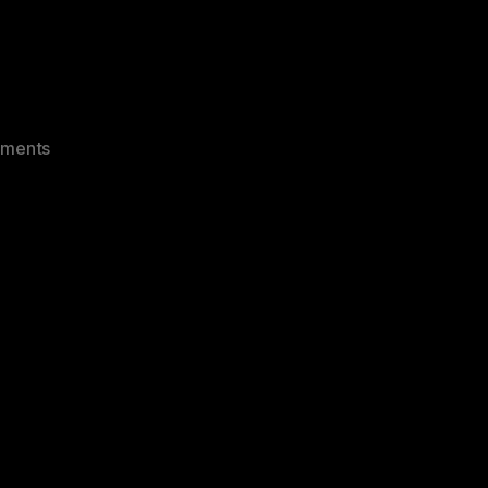
ments
rne
r