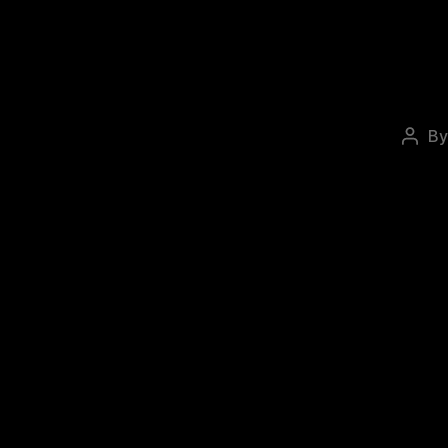
B
Histor
kasino
Has
Hasard