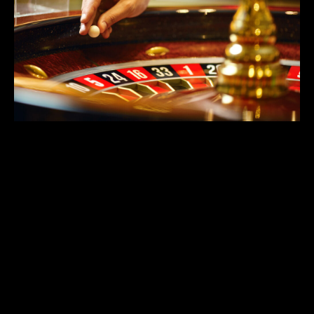
Η Ιστοσελίδα του Supabet
Η ιστοσελίδα του Supabet είναι σχεδιασμένη
ώστε να είναι φιλική προς τον χρήστη και
εύκολη στην πλοήγηση. Η απλή διάταξη και οι
καθαροί χρωματισμοί επιτρέπουν στους
χρήστες να βρίσκουν γρήγορα τα παιχνίδια ή
τις προσφορές που τους ενδιαφέρουν. Αυτή η
προσέγγιση ενισχύει τη συνολική εμπειρία του