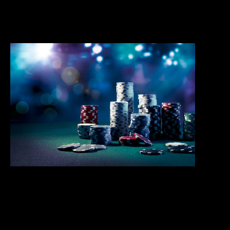
απολαμβάνουν περισσότερα από την εμπειρία
τους.
Επιπλέον, το Supabet προσφέρει συχνές
προωθητικές ενέργειες που διατηρούν το
ενδιαφέρον των χρηστών και τους
ενθαρρύνουν να επιστρέφουν στην πλατφόρμα.