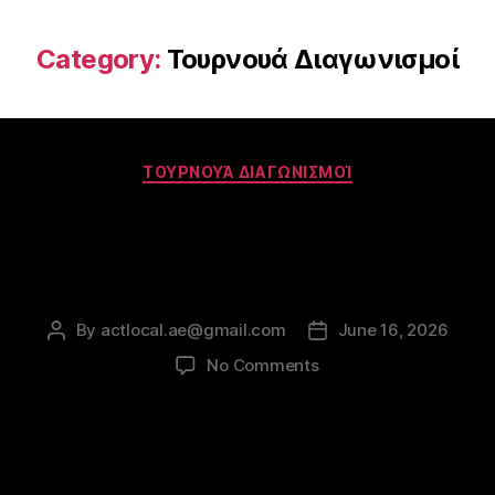
Category:
Τουρνουά Διαγωνισμοί
ΤΟΥΡΝΟΥΆ ΔΙΑΓΩΝΙΣΜΟΊ
Beginner Tips for Playing
at Bet365 Casino
By
actlocal.ae@gmail.com
June 16, 2026
No Comments
Beginner Tips for Playing at Bet365 Casino