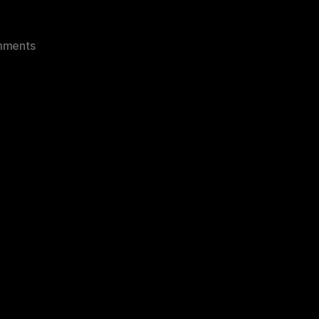
mments
Betting