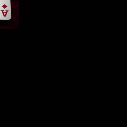
tt
ed
er sig
de
l