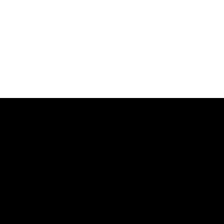
Håll kon
ansvars