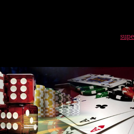
nde. För nybörjare är det viktigt att förstå d
läggande reglerna och mekanismerna innan 
. Genom att lära sig om olika typer av spel, od
satser fungerar kan man lägga en solid grund
sfull spelupplevelse. Dessutom erbjuder
supe
 mängd resurser och guider för att hjälpa
are att navigera i spelvärlden.