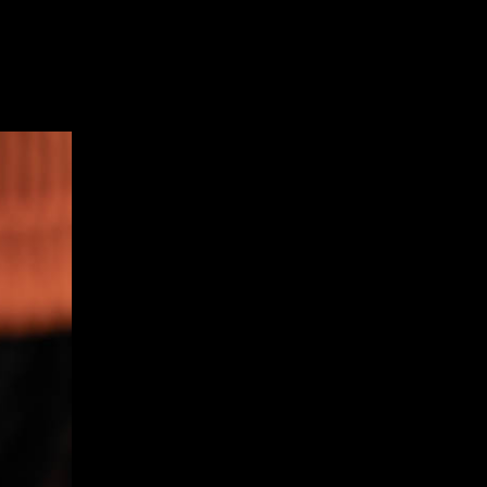
tt inte
 till