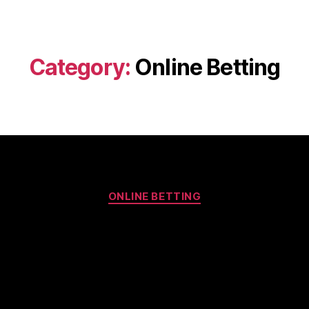
Category:
Online Betting
ONLINE BETTING
trollen Tips för 
fullt med Bettin