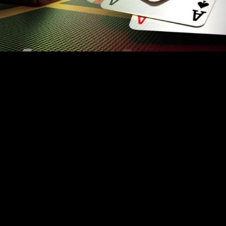
t lyckas inom betting är det också avgörande a
edveten om de risker som är förknippade m
de. Att veta hur man sätter en budget och håll
en kan vara avgörande för att undvika oönska
miska konsekvenser.
pa en spelbudget och hål
till den