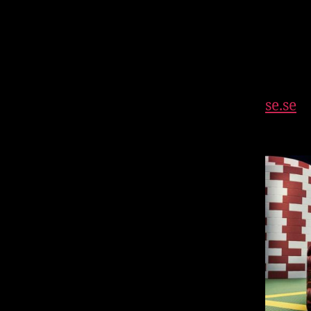
utmana
grund
börjar
hur in
ansvar
se.se
en
nybörj