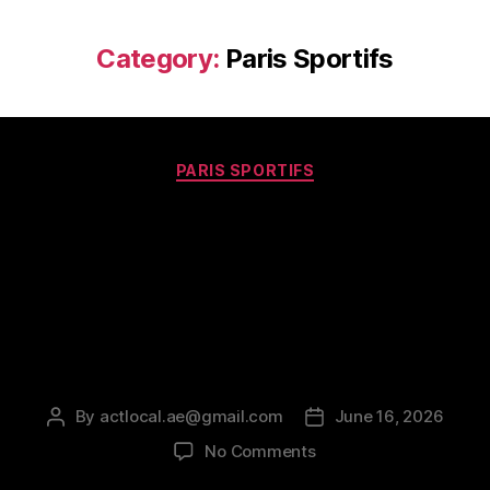
Category:
Paris Sportifs
PARIS SPORTIFS
Les perspectives
culturelles sur le jeu un
voyage à travers Bet365
Paris Sportifs
By
actlocal.ae@gmail.com
June 16, 2026
No Comments