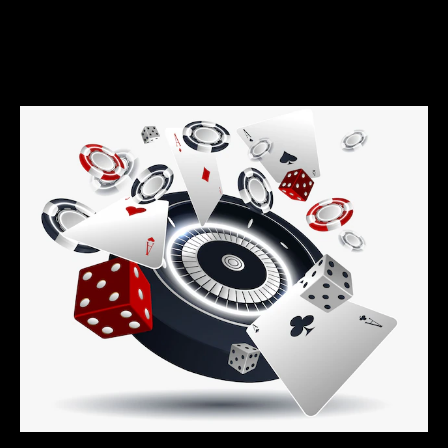
crucial à jouer pour sensibiliser les utilisateurs
sur les risques associés et promouvoir une
culture de jeu responsable.