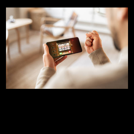
La culture du jeu est souvent liée à des rituels
sociaux, que ce soit lors de soirées entre amis ou
dans des événements sportifs. Dans de
nombreux pays, parier sur des événements
sportifs est devenu un moyen de renforcer les