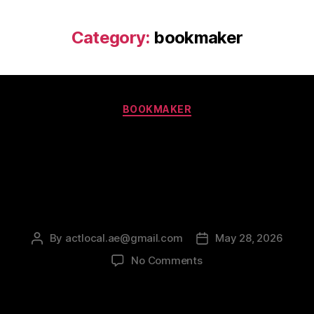
Category:
bookmaker
BOOKMAKER
Éthique et enjeux dans
le jeu d'argent moderne
quelles responsabilités
By
actlocal.ae@gmail.com
May 28, 2026
No Comments
Éthique et enjeux dans le jeu d'argent moderne