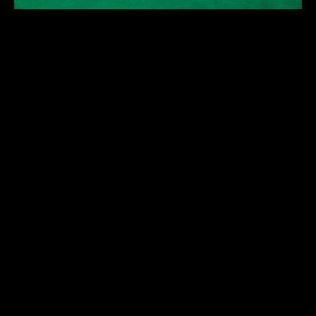
En outre, la communication est un aspect
essentiel de cette responsabilité. Les opérateurs
doivent informer clairement les joueurs sur les
risques associés aux jeux d’argent. Une
publicité trompeuse ou mensongère peut non
seulement nuire à la réputation de l’opérateur,
mais également conduire à des comportements
irresponsables chez les joueurs. Ainsi, une
approche éthique inclut une publicité honnête
et des messages de sensibilisation.
Enfin, les opérateurs doivent collaborer avec
des organismes de régulation et des
associations d’aide pour les joueurs afin de
développer des programmes de prévention et
d’intervention. Cette coopération est essentielle
pour construire un écosystème de jeu