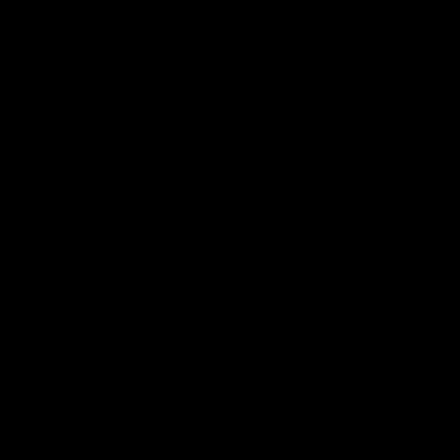
ς
 για
ματος.
ωγία,
Ένα