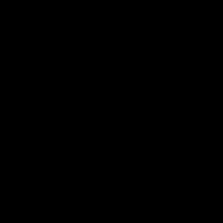
 για
 τη
 την
νται
ι το