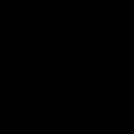
την
υ
ίστη
ατική
, μέσω
ι