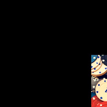
και δη
Επιπλέ
των πε
καζίνο
εμπειρ
επιτυχ