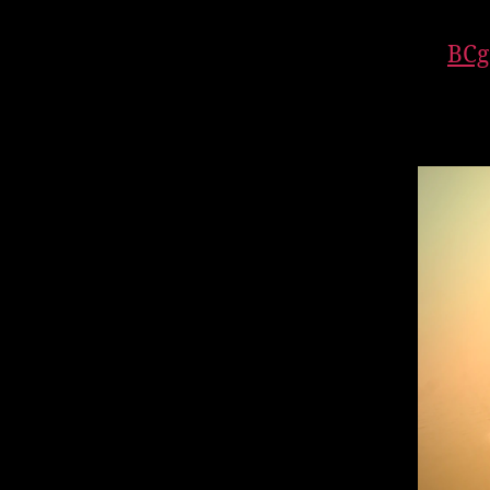
ανέσει
το
BCg
χώρος 
στοιχε