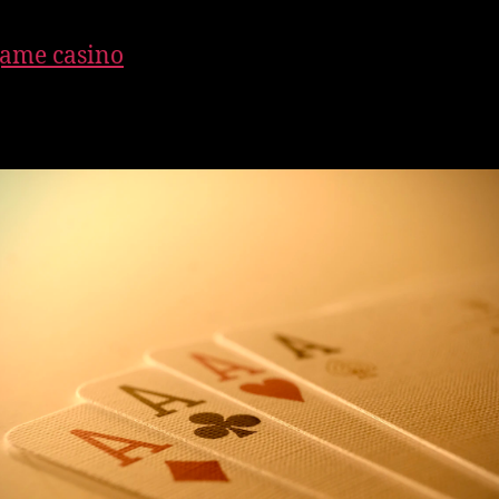
ς, όπως επίσης και πολλές επιλογές παιχνιδιών
ame casino
. Ένας καθαρός και τακτοποιημέν
προσφέρει όχι μόνο άνεση, αλλά και ασφάλει
ία που είναι εξαιρετικά σημαντικά για τους πα