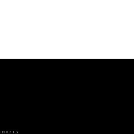
 Etiquette
omments