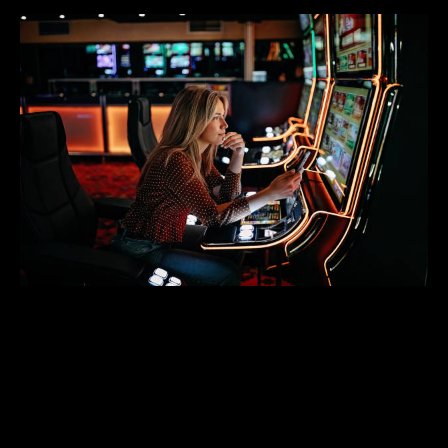
Hər bir oyun üçün müvafiq strategiyaların
öyrənilməsi, oyunçunun müvəffəqiyyətini
artırır. Strategiyalar, yalnız şans deyil, eyni
zamanda bacarıq və təcrübəyə də əsaslanır.
Oyun qaydalarını mükəmməl mənimsəmək,
daha uzun müddət oynamaq və qazanc əldə