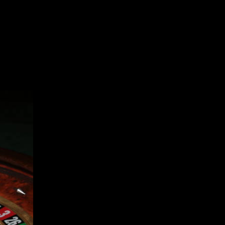
tor
igare,
ter kan
e