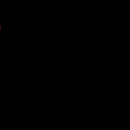
ar en
ler
a
mycket
m. När
ne som
 som