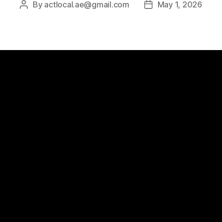
By
actlocal.ae@gmail.com
May 1, 2026
 psykologiska lockelsen 
inospel
spel har sedan länge fascinerat människor m
ing av chans, strategi och den ständiga möjl
torvinst. Känslan av spänning som infinner sig
snurr på en spelautomat eller varje kort som 
en kraftfull psykologisk drivkraft. Denna spä