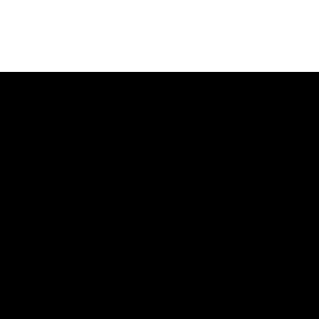
Den
cas
Casino
blandn
till s
varje 
ut är 