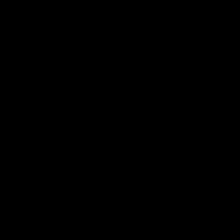
are
 de
r att
sätta
e. Ett
va