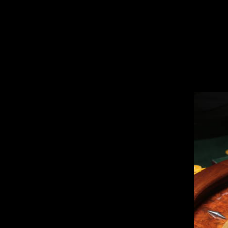
kan oc
ofta u
då vär
fluktue
adrena