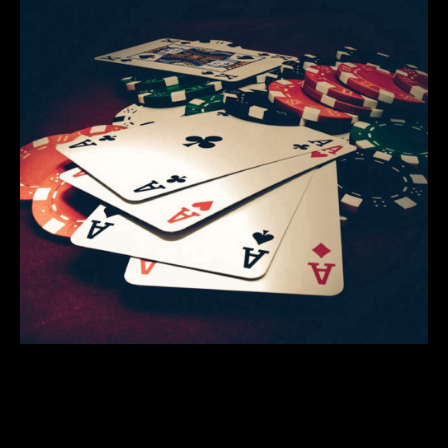
Een belangrijk aspect van verantwoord gokken
is het begrijpen van de spelregels en de kansen
van de spellen die je speelt. Dit helpt je om