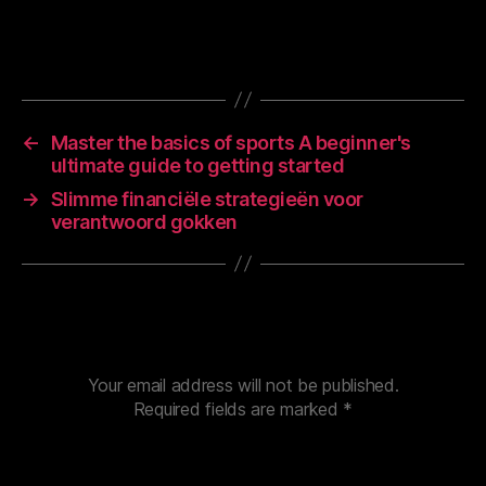
van verantwoord gokken, zodat je goed
voorbereid aan de slag kunt gaan.
←
Master the basics of sports A beginner's
ultimate guide to getting started
→
Slimme financiële strategieën voor
verantwoord gokken
Leave a Reply
Your email address will not be published.
Required fields are marked
*
Comment
*