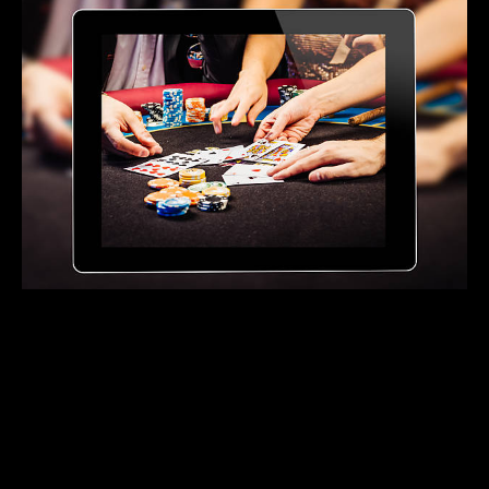
Informatie en ondersteuning
via onze website
Op onze website bieden we uitgebreide
informatie over verantwoord gokken en de