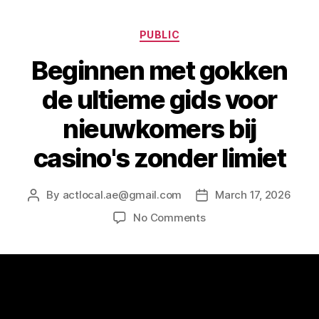
PUBLIC
Beginnen met gokken
de ultieme gids voor
nieuwkomers bij
casino's zonder limiet
By
actlocal.ae@gmail.com
March 17, 2026
No Comments
Beginnen met gokken de ultieme gids voor
nieuwkomers bij casino's zonder limiet