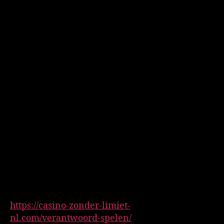
Wat zijn casino’s zonder limiet?
Casino’s zonder limiet bieden spelers de
mogelijkheid om te gokken zonder de
gebruikelijke inzetlimieten die vaak bij
traditionele casino’s worden opgelegd. Dit
betekent dat je vrij bent om grote bedragen in
te zetten, wat voor sommige spelers
aantrekkelijk kan zijn. Hoewel het idee is dat
het de spanning verhoogt en de kans op grotere
winsten biedt, brengt het ook significante
risico’s met zich mee. Daarom is het belangrijk
dat je goed geïnformeerd bent over
verantwoord spelen, zoals je kunt zien op
https://casino-zonder-limiet-
nl.com/verantwoord-spelen/
.