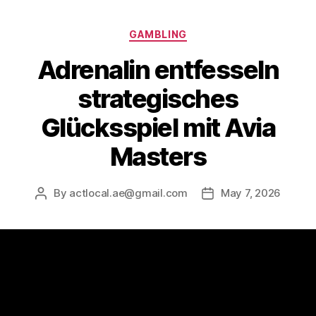
GAMBLING
Adrenalin entfesseln
strategisches
Glücksspiel mit Avia
Masters
By
actlocal.ae@gmail.com
May 7, 2026
Das fesselnde Erlebnis von Avia
Masters